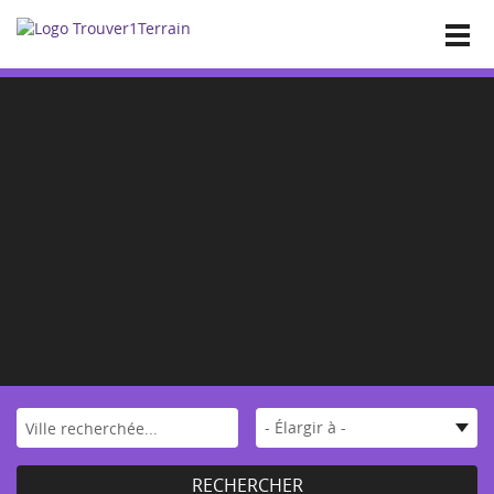
Accueil
Nos annonces
Toutes les annonces
Vos favoris
Les affaires
Offres investisseurs
Déposer un terrain
Contact
- Élargir à -
RECHERCHER