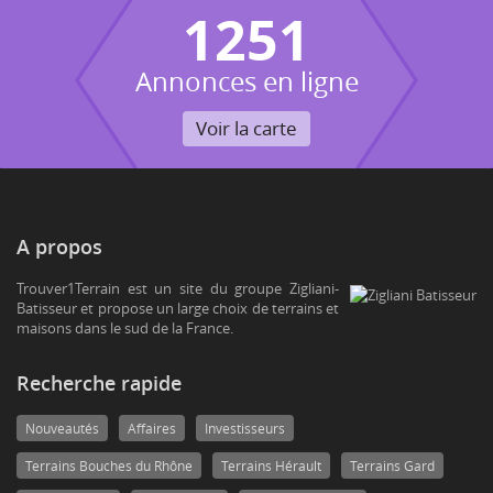
1251
Annonces en ligne
Voir la carte
A propos
Trouver1Terrain est un site du groupe Zigliani-
Batisseur et propose un large choix de terrains et
maisons dans le sud de la France.
Recherche rapide
Nouveautés
Affaires
Investisseurs
Terrains Bouches du Rhône
Terrains Hérault
Terrains Gard