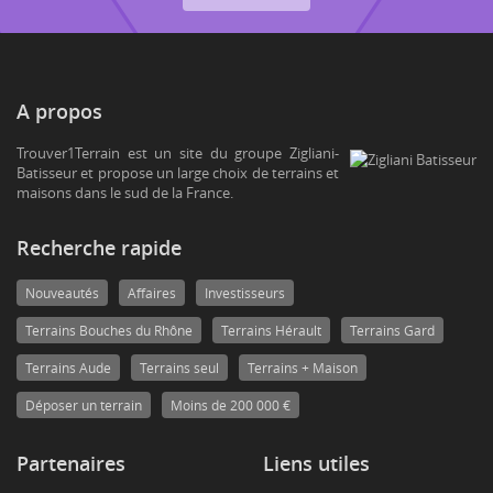
A propos
Trouver1Terrain est un site du groupe Zigliani-
Batisseur et propose un large choix de terrains et
maisons dans le sud de la France.
Recherche rapide
Nouveautés
Affaires
Investisseurs
Terrains Bouches du Rhône
Terrains Hérault
Terrains Gard
Terrains Aude
Terrains seul
Terrains + Maison
Déposer un terrain
Moins de 200 000 €
Partenaires
Liens utiles