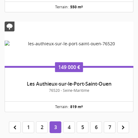
Terrain :
550 m²
149 000 €
Les Authieux-sur-le-Port-Saint-Ouen
76520 - Seine-Maritime
Terrain :
819 m²
1
2
3
4
5
6
7