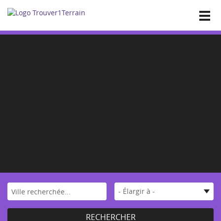
Accueil
Nos annonces
Toutes les annonces
Vos favoris
Les affaires
Offres investisseurs
Déposer un terrain
Contact
- Élargir à -
RECHERCHER