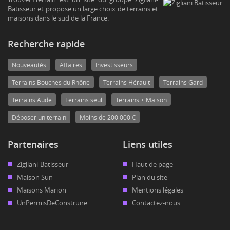
Batisseur et propose un large choix de terrains et
maisons dans le sud de la France.
Recherche rapide
Nouveautés
Affaires
Investisseurs
Terrains Bouches du Rhône
Terrains Hérault
Terrains Gard
Terrains Aude
Terrains seul
Terrains + Maison
Déposer un terrain
Moins de 200 000 €
Partenaires
Liens utiles
Zigliani-Batisseur
Haut de page
Maison Sun
Plan du site
Maisons Marion
Mentions légales
UnPermisDeConstruire
Contactez-nous